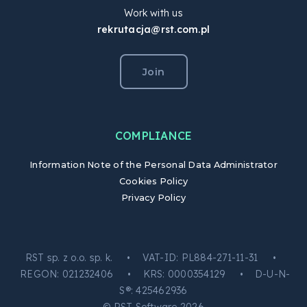
Work with us
rekrutacja@rst.com.pl
Join
COMPLIANCE
Information Note of the Personal Data Administrator
Cookies Policy
Privacy Policy
RST sp. z o.o. sp. k. • VAT-ID: PL884-271-11-31 •
REGON: 021232406 • KRS: 0000354129 • D-U-N-
S®: 425462936