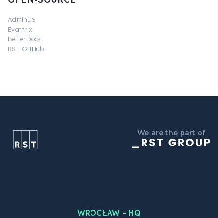
AdminJS
Eventrix
BetterDocs
RST GitHub
We are the part of
WROCŁAW - HQ